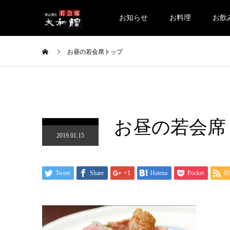
お知らせ
お料理
お飲
お昼の若会席トップ
お昼の若会席
2019.01.15
Tweet
Share
+1
Hatena
Pocket
R