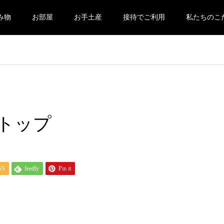
み物
お部屋
お手土産
接待でご利用
私たちのこ
トップ
SS
feedly
Pin it