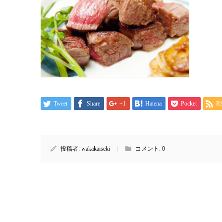
Tweet
Share
+1
Hatena
Pocket
R
投稿者:
wakakaiseki
コメント:
0